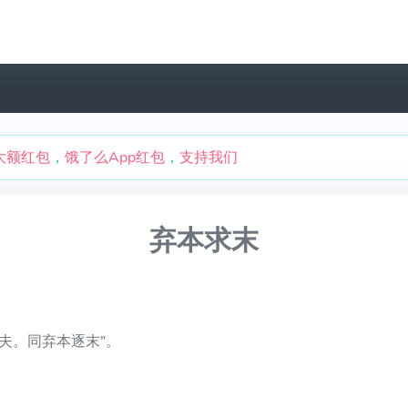
大额红包
，
饿了么App红包
，
支持我们
弃本求末
夫。同弃本逐末”。