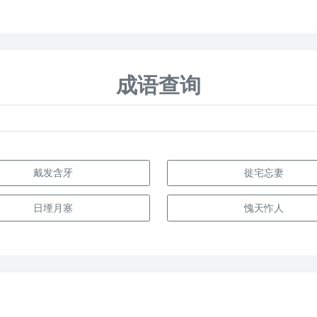
成语查询
戴发含牙
徙宅忘妻
日堙月塞
愧天怍人