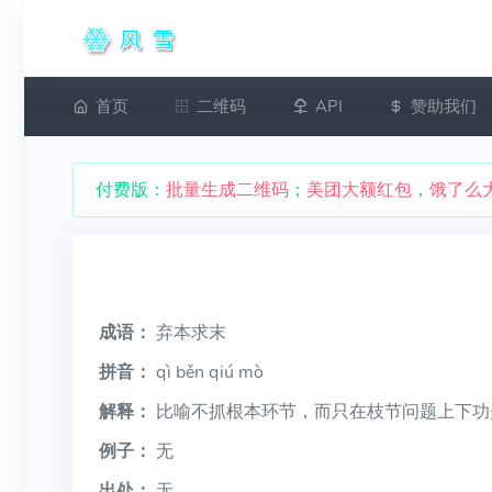
首页
二维码
API
赞助我们
付费版：
批量生成二维码
；
美团大额红包
，
饿了么
成语：
弃本求末
拼音：
qì běn qiú mò
解释：
比喻不抓根本环节，而只在枝节问题上下功
例子：
无
出处：
无