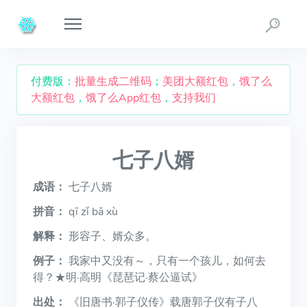
付费版：
批量生成二维码
；
美团大额红包
，
饿了么
大额红包
，
饿了么App红包
，
支持我们
七子八婿
成语：
七子八婿
拼音：
qī zǐ bā xù
解释：
形容子、婿众多。
例子：
我家中又没有～，只有一个孩儿，如何去
得？★明·高明《琵琶记·蔡公逼试》
出处：
《旧唐书·郭子仪传》载唐郭子仪有子八