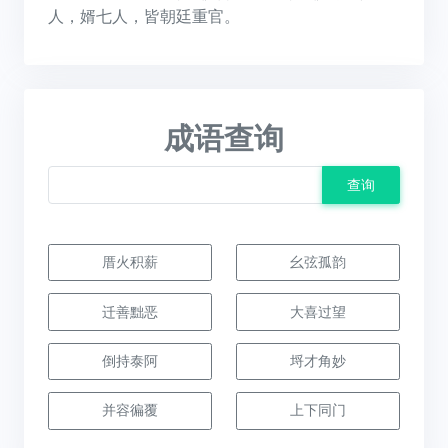
人，婿七人，皆朝廷重官。
成语查询
查询
厝火积薪
幺弦孤韵
迁善黜恶
大喜过望
倒持泰阿
埒才角妙
并容徧覆
上下同门