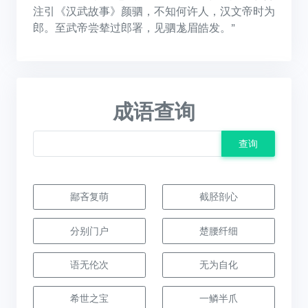
注引《汉武故事》颜驷，不知何许人，汉文帝时为
郎。至武帝尝辇过郎署，见驷尨眉皓发。”
成语查询
查询
鄙吝复萌
截胫剖心
分别门户
楚腰纤细
语无伦次
无为自化
希世之宝
一鳞半爪