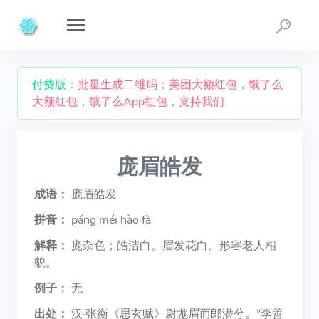
付费版：
批量生成二维码
；
美团大额红包
，
饿了么
大额红包
，
饿了么App红包
，
支持我们
庞眉皓发
成语：
庞眉皓发
拼音：
páng méi hào fà
解释：
庞杂色；皓洁白。眉发花白。形容老人相
貌。
例子：
无
出处：
汉·张衡《思玄赋》尉尨眉而郎潜兮。”李善