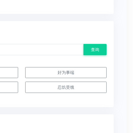
查询
好为事端
忍饥受饿