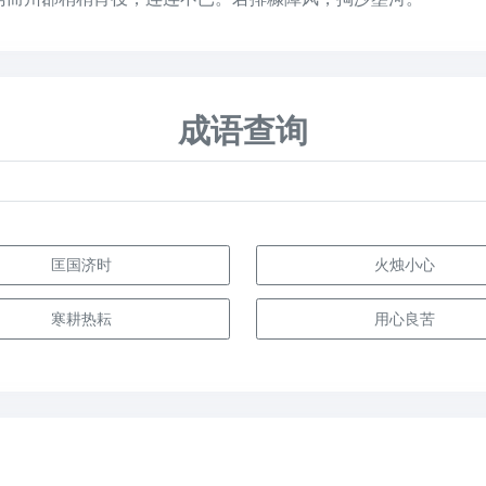
成语查询
匡国济时
火烛小心
寒耕热耘
用心良苦