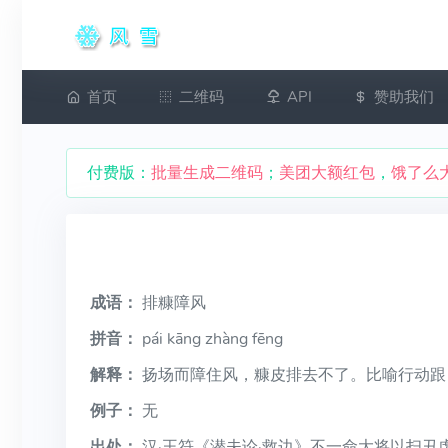
首页
二维码
API
赞助我们
付费版：
批量生成二维码
；
美团大额红包
，
饿了么
成语：
排糠障风
拼音：
pái kāng zhàng fēng
解释：
扬场而障住风，糠皮排去不了。比喻行动跟
例子：
无
出处：
汉·王符《潜夫论·救边》不一命大将以扫丑