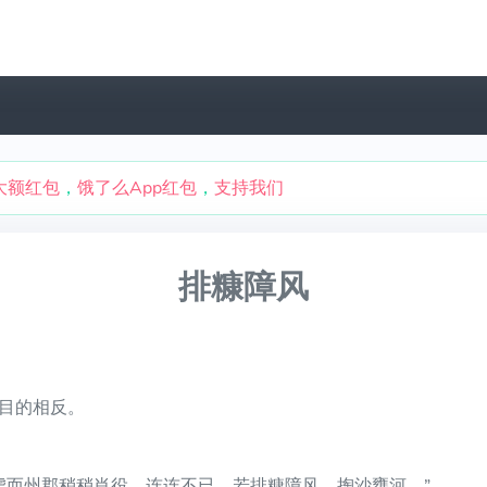
大额红包
，
饿了么App红包
，
支持我们
排糠障风
目的相反。
虏而州郡稍稍肖役，连连不已。若排糠障风，掏沙壅河。”