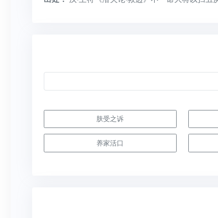
肤受之诉
养家活口