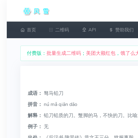
首页
二维码
API
赞助我们
付费版：
批量生成二维码
；
美团大额红包
，
饿了么
成语：
驽马铅刀
拼音：
nú mǎ qiān dāo
解释：
铅刀铅质的刀。蹩脚的马，不快的刀。比喻
例子：
无
出处：
《后汉书·隗嚣传》昔文王三分，犹服事殷。