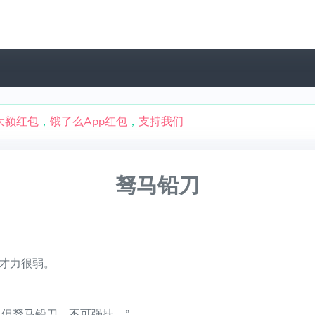
大额红包
，
饿了么App红包
，
支持我们
驽马铅刀
才力很弱。
但驽马铅刀，不可强扶。”