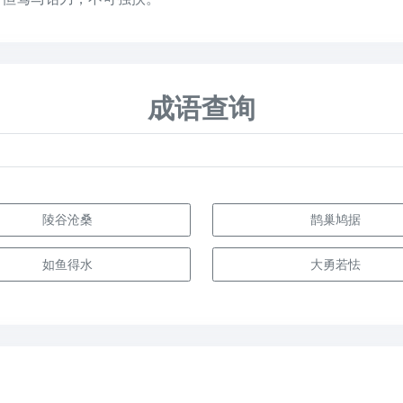
成语查询
陵谷沧桑
鹊巢鸠据
如鱼得水
大勇若怯