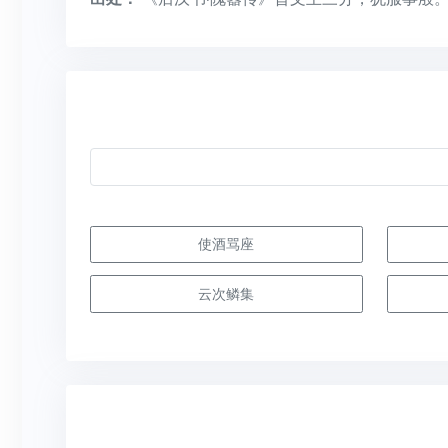
使酒骂座
云次鳞集