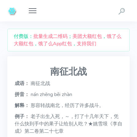
付费版：
批量生成二维码
；
美团大额红包
，
饿了么
大额红包
，
饿了么App红包
，
支持我们
南征北战
成语：
南征北战
拼音：
nán zhēng běi zhàn
解释：
形容转战南北，经历了许多战斗。
例子：
老子出生入死，～，打了十几年天下，凭
什么快到手中的果子让给别人吃？★姚雪垠《李自
成》第二卷第二十七章