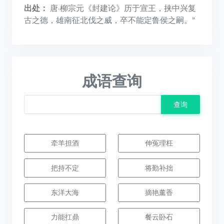
出处：
唐·柳宗元《封建论》历于宣王，挟中兴复
古之德，雄南征北伐之威，卒不能定鲁侯之嗣。”
成语查询
查询
牵羊担酒
伸冤理枉
把持不定
将勤补拙
东洋大海
摘艳薰香
力能扛鼎
餐云卧石