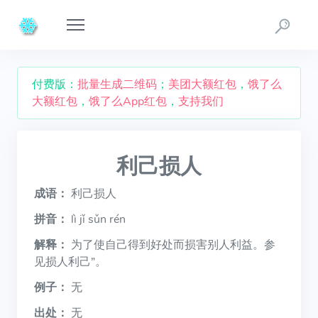
付费版：
批量生成二维码
；
美团大额红包
，
饿了么
大额红包
，
饿了么App红包
，
支持我们
利己损人
成语：
利己损人
拼音：
lì jǐ sǔn rén
解释：
为了使自己得到好处而损害别人利益。参
见损人利己”。
例子：
无
出处：
无