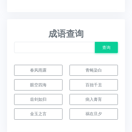
成语查询
查询
春风雨露
青蝇染白
眼空四海
百拙千丑
齿剑如归
病入膏肓
金玉之言
祸在旦夕