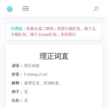
付费版：
批量生成二维码
；
美团大额红包
，
饿了么
大额红包
，
饿了么App红包
，
支持我们
理正词直
成语：
理正词直
拼音：
lǐ zhèng cí zhí
解释：
道理正当，言词朴直。
例子：
无
出处：
无