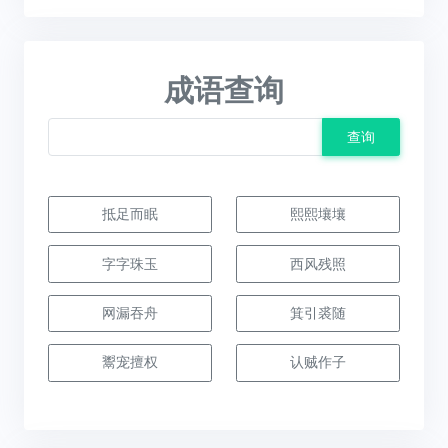
成语查询
查询
抵足而眠
熙熙壤壤
字字珠玉
西风残照
网漏吞舟
箕引裘随
鬻宠擅权
认贼作子