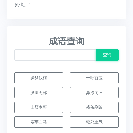
见也。”
成语查询
查询
操斧伐柯
一呼百应
没世无称
异涂同归
山颓木坏
残茶剩饭
素车白马
轻死重气