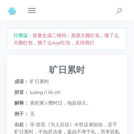
付费版：
批量生成二维码
；
美团大额红包
，
饿了么
大额红包
，
饿了么App红包
，
支持我们
旷日累时
成语：
旷日累时
拼音：
kuàng rì lěi shí
解释：
累积累∧费时日，拖延很久。
例子：
无
出处：
宋·曾巩《为人后议》今世议者纷纷，至于
旷日累时，不知所决者，盖由不考于礼，而率其私