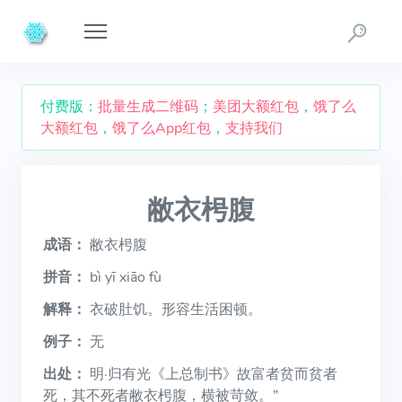
付费版：
批量生成二维码
；
美团大额红包
，
饿了么
大额红包
，
饿了么App红包
，
支持我们
敝衣枵腹
成语：
敝衣枵腹
拼音：
bì yī xiāo fù
解释：
衣破肚饥。形容生活困顿。
例子：
无
出处：
明·归有光《上总制书》故富者贫而贫者
死，其不死者敝衣枵腹，横被苛敛。”