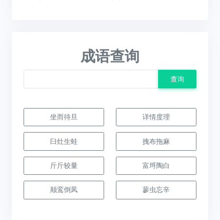
成语查询
查询
坐而待旦
详情度理
臼灶生蛙
拽布拖麻
斤斤较量
富埒陶白
颠鸾倒凤
蓼虫忘辛