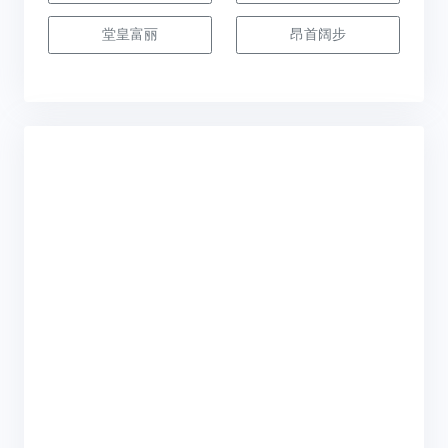
堂皇富丽
昂首阔步