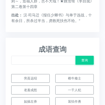
则～，造福人群，岂不大哉！★姚雪垠《李自成》
第二卷第十四章
出处：
汉·司马迁《报任少卿书》与单于连战，十
有余日，所杀过半当，虏救死扶伤不给。”
成语查询
查询
旁蒷远绍
椎牛飨士
老羞成怒
一干人犯
如操左券
装怯作勇