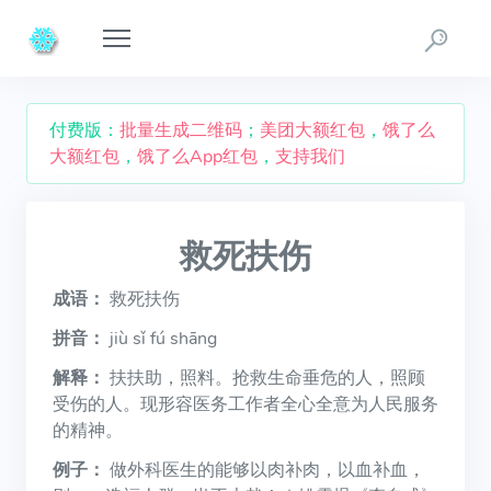
付费版：
批量生成二维码
；
美团大额红包
，
饿了么
大额红包
，
饿了么App红包
，
支持我们
救死扶伤
成语：
救死扶伤
拼音：
jiù sǐ fú shāng
解释：
扶扶助，照料。抢救生命垂危的人，照顾
受伤的人。现形容医务工作者全心全意为人民服务
的精神。
例子：
做外科医生的能够以肉补肉，以血补血，