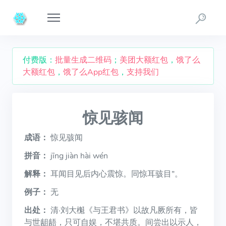
付费版：
批量生成二维码
；
美团大额红包
，
饿了么
大额红包
，
饿了么App红包
，
支持我们
惊见骇闻
成语：
惊见骇闻
拼音：
jīng jiàn hài wén
解释：
耳闻目见后内心震惊。同惊耳骇目”。
例子：
无
出处：
清·刘大櫆《与王君书》以故凡厥所有，皆
与世龃龉，只可自娱，不堪共质。间尝出以示人，