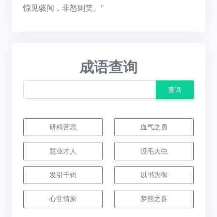
惊见骇闻，非怒则笑。”
成语查询
查询
研精苦思
血气之勇
慧业才人
没毛大虫
发引千钧
以书为御
心甘情原
梦熊之喜