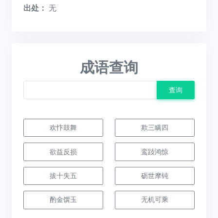
出处：
无
成语查询
查询
欢忭鼓舞
欺三瞒四
欲益反损
鸾跂鸿惊
拔十失五
砺世摩钝
酌金馔玉
无机可乘