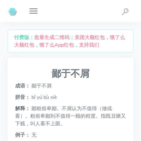
付费版：
批量生成二维码
；
美团大额红包
，
饿了么
大额红包
，
饿了么App红包
，
支持我们
鄙于不屑
成语：
鄙于不屑
拼音：
bǐ yú bù xiè
解释：
鄙粗俗卑鄙。不屑认为不值得（做或
看）。粗俗卑鄙到不值得一顾的程度。指既丑陋又
下贱，叫人看不上眼。
例子：
无