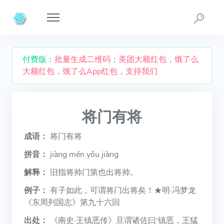
付费版：
批量生成二维码
；
美团大额红包
，
饿了么
大额红包
，
饿了么App红包
，
支持我们
将门有将
成语：
将门有将
拼音：
jiàng mén yǒu jiàng
解释：
旧指将帅门第也出将帅。
例子：
有子如此，可谓将门出将矣！★明·冯梦龙
《东周列国志》第九十六回
出处：
《南史·王镇恶传》旦谓诸佐曰‘镇恶，王猛