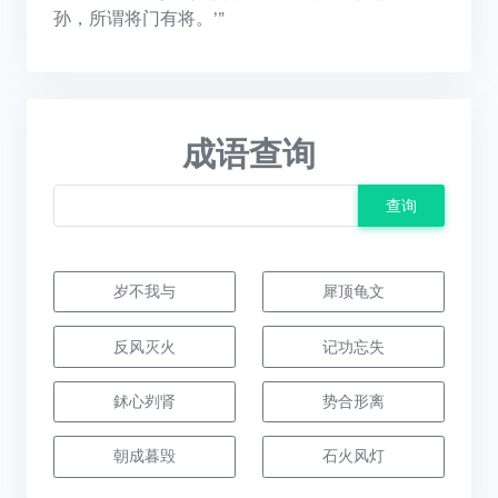
孙，所谓将门有将。’”
成语查询
查询
岁不我与
犀顶龟文
反风灭火
记功忘失
鉥心刿肾
势合形离
朝成暮毁
石火风灯