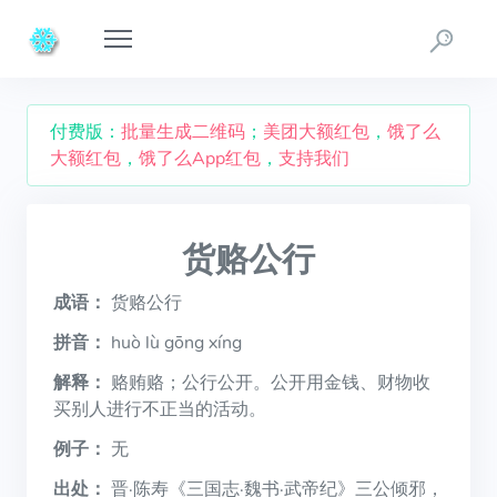
付费版：
批量生成二维码
；
美团大额红包
，
饿了么
大额红包
，
饿了么App红包
，
支持我们
货赂公行
成语：
货赂公行
拼音：
huò lù gōng xíng
解释：
赂贿赂；公行公开。公开用金钱、财物收
买别人进行不正当的活动。
例子：
无
出处：
晋·陈寿《三国志·魏书·武帝纪》三公倾邪，