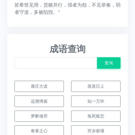
皆希世见用，货赂并行，强者为怨，不见举奏，弱
者守道，多被陷毁。”
成语查询
查询
康庄大道
蒸蒸日上
远溯博索
知一万毕
梦断魂劳
兔死狐悲
眷眷之心
穷乡僻壤