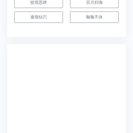
狡焉思肆
百川归海
逾墙钻穴
呶呶不休