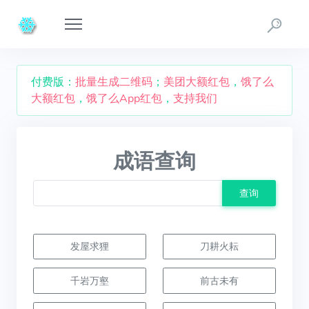
付费版：
批量生成二维码
；
美团大额红包
，
饿了么
大额红包
，
饿了么App红包
，
支持我们
成语查询
查询
发屋求狸
刀耕火耘
千岩万壑
前古未有